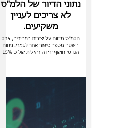
27 בינו׳
חוק גודהארט: למה
נתוני הדיור של הלמ"ס
לא צריכים לעניין
משקיעים.
הלמ"ס מדווח על יציבות במחירים, אבל
השטח מספר סיפור אחר לגמרי. ניתוח
הנדסי חושף ירידה ריאלית של כ-15%
במחירי הדיור ב-2026 דרך 'הטבות
סמויות' ומבצעי מימון. במאמר זה נחשוף