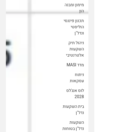
מימון ומבנה
הון
תכנון פיננסי
הוליסטי
ונדל"ן
ניהול תיק
השקעות
אלטרנטיבי
מדד MASI
ניתוח
עסקאות
לוס אנג'לס
2028
בית השקעות
נדל"ן
השקעות
נדל"ן בטוחות