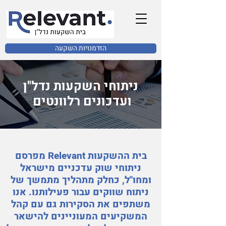
הזדמנויות השקעה
ניתוחי השקעות נדל"ן
ועדכונים רלוונטים
בית ההשקעות Relevant מפרסם
ניתוחי שוק עדכניים מישראל
ומחו"ל, כחלק מתהליך מתמשך של
ניתוח שווקים עבור פעילותנו. אנו
משתפים את הסקירות גם עם קהל
המשקיעים המעוניינים להישאר