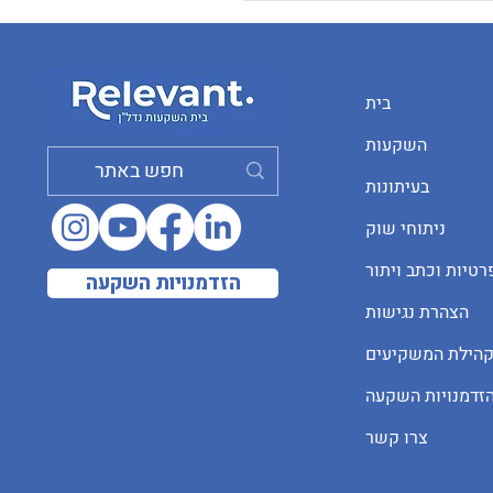
בית
השקעות
בעיתונות
ות נדל"ן בישראל
ניתוחי שוק
2026: איך מפת התחבורה
רטיות וכתב ויתור
בים המהירים משפיעים
הזדמנויות השקעה
וח הון?
הצהרת נגישות
קהילת המשקיעים
זדמנויות השקעה
צרו קשר