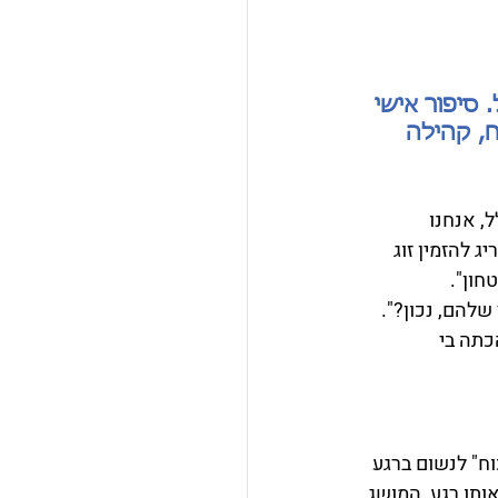
סיפור אישי 
Re מסתכלת על רווח, קהילה 
לל, אנחנו 
 להזמין זוג 
חון".
להם, נכון?". 
תה בי 
" לנשום ברגע 
תו רגע, המושג 