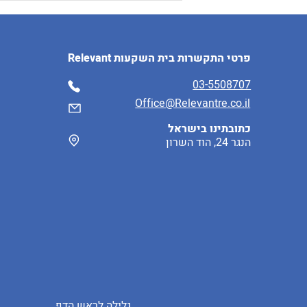
פרטי התקשרות בית השקעות Relevant
03
-5508707
Office@Relevantre.co.il
כתובתינו בישראל
יש מורה בקהל? ההימור
הנגר 24, הוד השרון
המסוכן בסקירות הנדל"ן של
משרד האוצר!
גלילה לראש הדף