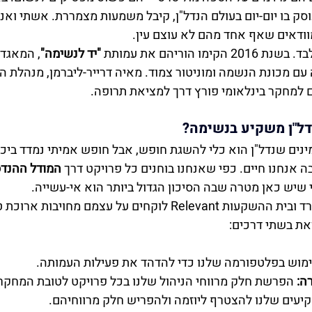
וסק בו יום-יום בעולם הנדל"ן, קיבל משמעות מצמררת. אשתי ואני ה
ודאים שאף אחד מהם לא עוצם עין.
 הוריהם את עמותת 
"יד לנשימה"
, המאגד
 עם מכונת הנשמה ומוניטור צמוד. מאיה דרייר-ליברמן, מנהלת ה
ם למחקר בינלאומי פורץ דרך למציאת תרופה.
ל"ן משקיע בנשימה?
אנחנו מאמינים שנדל"ן הוא כלי להשגת חופש, אבל חופש אמיתי נמדד ביכ
אנחנו חיים. כפי שאנחנו בוחנים כל פרויקט דרך 
המודל ההנדסי
י שיש כאן מטרה שבה הסיכון הגדול ביותר הוא אי-עשייה.
לכן, החלטנו שנדל"ן ספרד ובית ההשקעות Relevant לוקחים על עצמם מחוי
את בשתי דרכים:
מוש בפלטפורמה שלנו כדי להדהד את פעילות העמותה.
ה:
 הפרשת חלק מרווחי הניהול שלנו בכל פרויקט לטובת המחקר 
עים שלנו להצטרף ליוזמה ולהפריש חלק מרווחיהם.