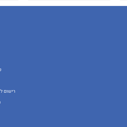
מלכודת כותרות העיתונות מול
השקע
האמת של דוחות הנדל"ן
פ
והנתי
על רו
דף רישום ל
ה