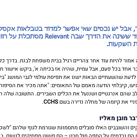
 אבל יש נכסים שאי אפשר למדוד בטבלאות אקסל. 
על אחר צהריים אחד ששינה את הדרך שבה levant
ת השקעות.
באפריל 2022 היה אמור להיות עוד אחר צהריים רגיל בבית משפחת לבנת. בדרך כ
 אחד בכל פעם, אבל עמית, שהיה אז בכיתה א', ביקש אישור חריג
לדעת שהשעתיים הבאות ישנו את תפיסת עולמי לגבי המושג "ביט
עו, קיבלתי הודעה מאמם של התאומים: "אתה מכיר את הסיפור ש
לב שהם אנרגטיים ושננעל את הכלים השבירים. התשובה שלה הכ
יי את קיומה של מחלה נדירה בשם 
CCHS
.
ר מובן מאליו
ם והשובבים האלו סובלים מתסמונת שגורמת לגוף שלהם "לשכוח
 הם נרדמים על הספה מול סרט – הם פשוט מפסיקים לנשום. באו