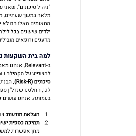
"ניהול סיכונים", שאני ע
מלאה במשך שעתיים, מו
התאומים האלו הם לא לבד. בשנת 2016 הקימו
ילדים שישנים בכל לילה
מדענים ורופאים מובילי
למה בית השקעות נד
ב-Relevant, 
להשפיע על הקהילה שבה 
סיכונים (Risk-R)
, הבנת
בעמותה. אנחנו עושים ז
העלאת מודעות:
 שי
תמיכה כספית ישיר
מתן אפשרות למשקי