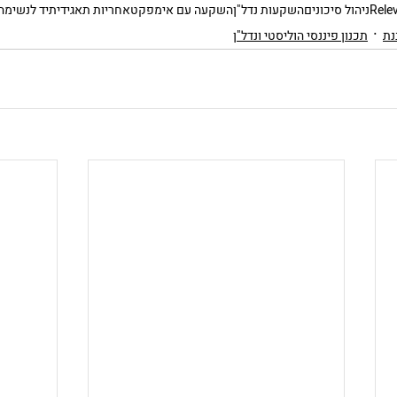
Rele
ניהול סיכונים
השקעות נדל"ן
השקעה עם אימפקט
אחריות תאגידית
יד לנשימה
נת
תכנון פיננסי הוליסטי ונדל"ן