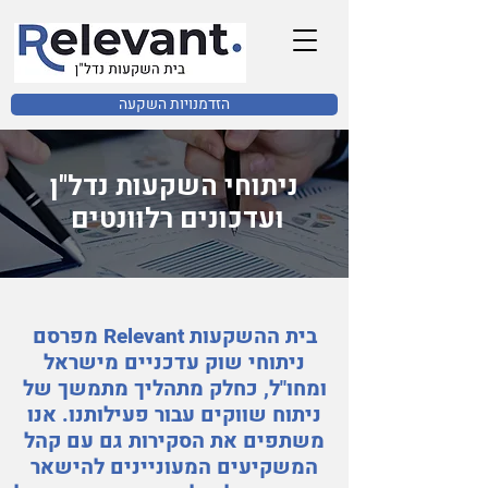
הזדמנויות השקעה
ניתוחי השקעות נדל"ן
ועדכונים רלוונטים
בית ההשקעות Relevant מפרסם
ניתוחי שוק עדכניים מישראל
ומחו"ל, כחלק מתהליך מתמשך של
ניתוח שווקים עבור פעילותנו. אנו
משתפים את הסקירות גם עם קהל
המשקיעים המעוניינים להישאר