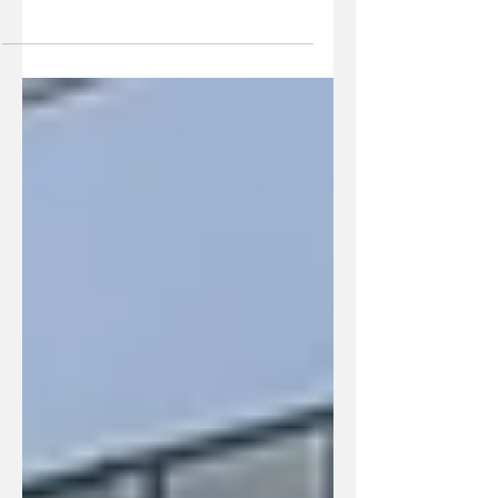
ברלין, הנה אני בא: למה יש עסקאות
שמקבלות אצלי "צו איסור יציאה
מהארץ"? אסף לבנת חושף את תהליך
הסינון הקפדני ואת המודל ההנדסי
לניהול סיכונים ששומר על כוח הקנייה
של המשקיעים.