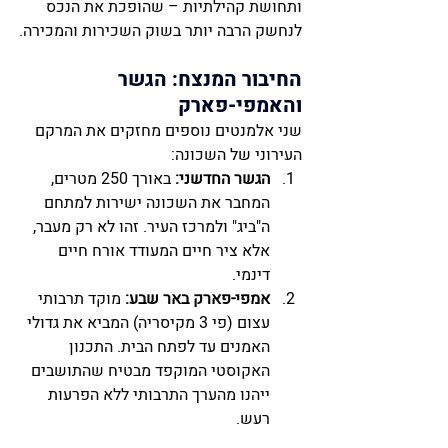
ותחושת קהילתיות – שהופכת את הנכס 
לנחשק הרבה יותר בשוק השכירות והמכירה.
החיבור המנצח: הגשר 
והאמפי-פארק
שני אלמנטים נוספים מחזקים את המרקם 
העירוני של השכונה:
הגשר החדשני:
 באורך 250 מטרים, 
המחבר את השכונה ישירות למתחם 
ה"ביג" ולמרכז העיר. זהו לא רק מעבר, 
אלא ציר חיים המעודד אורח חיים 
דינמי.
אמפי-פארק באר שבע:
 מוקד תרבותי 
עצום (פי 3 מקיסריה) המביא את גדולי 
האמנים עד לפתח הבית. התכנון 
האקוסטי המוקפד מבטיח שהתושבים 
ייהנו מהערך התרבותי ללא הפרעות 
רעש.