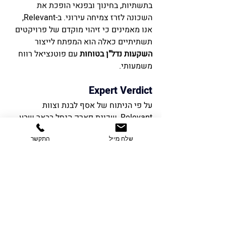
בתשתיות, בחינוך ובפנאי הופכת את 
השכונה לזרז צמיחה עירוני. ב-Relevant, 
אנו מאמינים כי זיהוי מוקדם של פרויקטים 
תשתיתיים כאלה הוא המפתח לייצור 
השקעות נדל"ן בטוחות
 עם פוטנציאל רווח 
משמעותי.
Expert Verdict
על פי הניתוח של אסף לבנת וצוות 
Relevant, שכונת פארק הנחל בבאר שבע 
מייצגת מודל של "שכונה חכמה" הנשענת 
שלח מייל
התקשר
על חמישה עוגנים: תעסוקת הייטק, תשתיות 
לאומיות (צה"ל), מוסדות בריאות (שיבא), 
פנאי (אגם ואמפי) ונגישות. עבור משקיעים 
המחפשים הגנה מפני אינפלציה וצמיחה 
מבוססת נתונים, מדובר באחד המוקדים 
המבטיחים בישראל לשנים הקרובות.