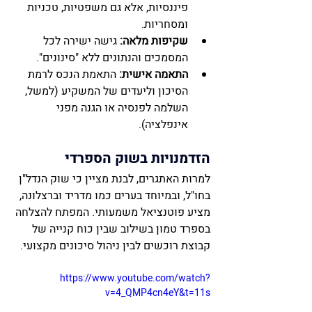
פיננסיות, אלא גם משפטיות, טכניות 
ומסחריות.
שקיפות מלאה:
 גישה ישירה לכל 
המסמכים והנתונים ללא "סינונים".
התאמה אישית:
 התאמת הנכס לרמת 
הסיכון וליעדים של המשקיע (למשל, 
השלמה לפנסיה או הגנה מפני 
אינפלציה).
הזדמנויות בשוק הספרדי
למרות האתגרים, לבנת מציין כי שוק הנדל"ן 
בחו"ל, ובמיוחד בערים כמו מדריד וברצלונה, 
מציע פוטנציאל משמעותי. המפתח להצלחה 
בספרד טמון בשילוב שבין כוח קנייה של 
קבוצת רוכשים לבין ניהול סיכונים מקצועי.
https://www.youtube.com/watch?
v=4_QMP4cn4eY&t=11s