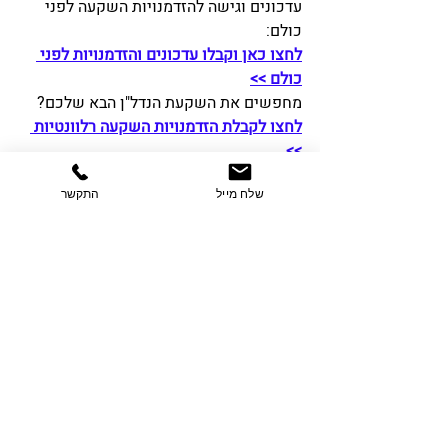
עדכונים וגישה להזדמנויות השקעה לפני 
כולם:
לחצו כאן וקבלו עדכונים והזדמנויות לפני 
כולם >>
מחפשים את השקעת הנדל"ן הבא שלכם? 
לחצו לקבלת הזדמנויות השקעה רלוונטיות 
>>
תיוגים:
אסף לבנת
השקעות נדל"ן בחו"ל
ניהול סיכונים בנדל"ן
שלח מייל
התקשר
נדל"ן בספרד
השקעות נדל"ן בטוחות
בדיקת נאותות
Relevant השקעות
סודות הנדל"ן
Relevant בחדשות
אסף לבנת
השקעות נדל"ן בחו"ל
פוסטים אחרונים
הצג הכול