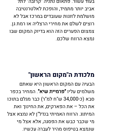
בעוד עשור. פתאום נתניה "קרובה" לתל 
אביב יותר מתמיד, והופכת לאלטרנטיבה 
מושלמת לזוגות שעובדים במרכז אבל לא 
רוצים לשלם את מחירי הרצליה או רמת גן. 
צמצום הפערים הזה הוא בדיוק המקום שבו 
נמצא הרווח שלכם.
מלכודת ה"מקום הראשון" 
הבעיה עם המקום הראשון היא שאתם 
משלמים עליו 
"פרמיית שיא"
. המחיר בכפר 
סבא (כ-34,000 ש"ח למ"ר) כבר מגלם בתוכו 
את הכל – את הפארקים, את החינוך ואת 
המיתוג. הרווח האמיתי בנדל"ן לא נמצא אצל 
מי שכבר כבש את הפסגה, אלא אצל מי 
שנמצא בטיפוס מהיר לעברה עכשיו.