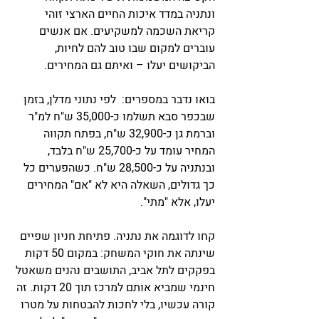
ונתניה במדד איכות החיים הארצי זוהי 
קריאת השכמה למשקיעים. אם אנשים 
עוברים למקום שבו טוב להם לחיות, 
הביקושים יעלו – ואיתם גם המחירים.
בואו נדבר במספרים:  לפי נתוני מדלן, בזמן 
שבכפר סבא תשלמו כ-35,000 ש"ח למ"ר 
וברמת גן כ-32,900 ש"ח, בפתח תקווה 
המחיר עומד על כ-25,700 ש"ח בלבד, 
ובנתניה על כ-28,500 ש"ח. כשהפערים כל 
כך גדולים, השאלה היא לא "אם" המחירים 
יעלו, אלא "מתי".
קחו לדוגמה את נתניה. פתיחת חניון שפיים 
שינתה את חוקי המשחק: במקום 50 דקות 
בפקקים לתל אביב, התושבים נהנים משאטל 
חינמי שמביא אותם למרכז תוך 20 דקות. זה 
קורה עכשיו, בלי לחכות להבטחות על מטרו 