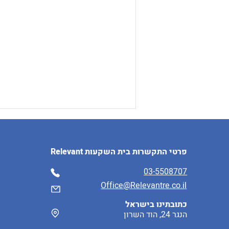
פרטי התקשרות בית השקעות Relevant
03
-5508707
Office@Relevantre.co.il
כתובתינו בישראל
הבלוף הגדול של ה-15
הנגר 24, הוד השרון
לחודש: למה מדד מחירי הדיור