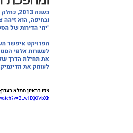
ומהפכת ה
בשנת 013
ובחיפה, הוא זיהה צ
"ימי הדירות של הס
הפרויקט איפשר השכ
לעשרות אלפי הסטודנ
את תחילת הדרך של 
לעומק את הדינמיקה
צפו בראיון המלא בערוץ
/watch?v=2LwHXjQVbXk