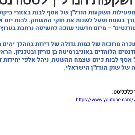
שקעות הנדל"ן לסטודנטי
2, כחלק מפעילות השקעות הנדל"ן של אסף לבנת באזורי בי
ורך בשטח ופעל לשנות את חוקי המשחק. לבנת יזם א
טודנטים" – מיזם חדשני שזכה לחשיפה נרחבת בערוץ 
רה מרוכזת של כמות גדולה של דירות במהלך ימים מ
טים הלומדים באוניברסיטת בן גוריון ובטכניון. הראיו
אסף לבנת כיזם שצמח מהשטח, ניהל אלפי יחידות דיו
 של שוק הנדל"ן הישראלי.
 כלכליסט:
https://www.youtube.com