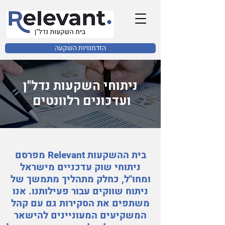
הזדמנויות השקעה
ניתוחי השקעות נדל"ן
ועדכונים רלוונטים
בית ההשקעות Relevant מפרסם
ניתוחי שוק עדכניים מישראל
ומחו"ל, כחלק מתהליך מתמשך של
ניתוח שווקים עבור פעילותנו. אנו
משתפים את הסקירות גם עם קהל
המשקיעים המעוניינים להישאר