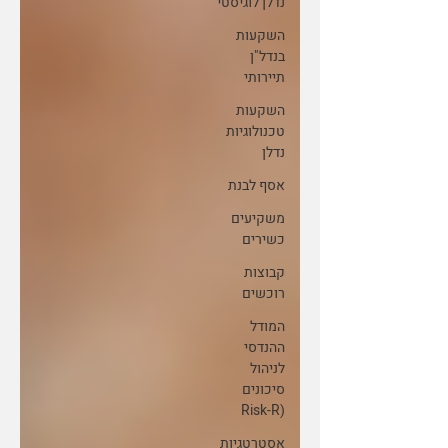
נדלן לוגיסטי
השקעות
בנדל"ן
תיירותי
השקעות
טכנולוגיות
נדלן
אסף לבנת
משקיעים
כשירים
קבוצות
רוכשים
המודל
ההנדסי
לניהול
סיכונים
(Risk-R
אסטרטגיות