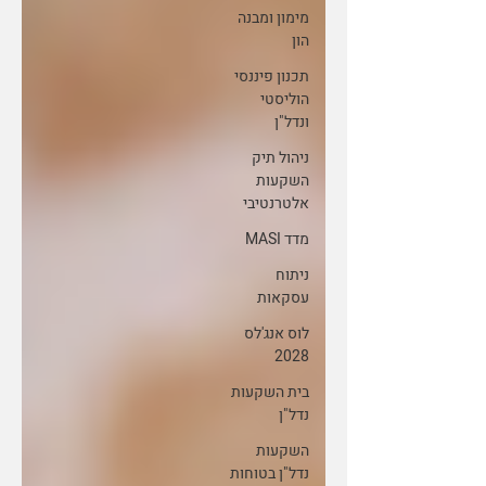
מימון ומבנה
הון
תכנון פיננסי
הוליסטי
ונדל"ן
ניהול תיק
השקעות
אלטרנטיבי
מדד MASI
ניתוח
עסקאות
לוס אנג'לס
2028
בית השקעות
נדל"ן
השקעות
נדל"ן בטוחות